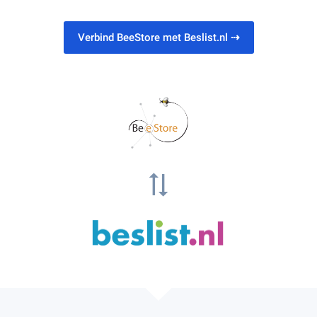
Verbind BeeStore met Beslist.nl
⇢
sync_alt