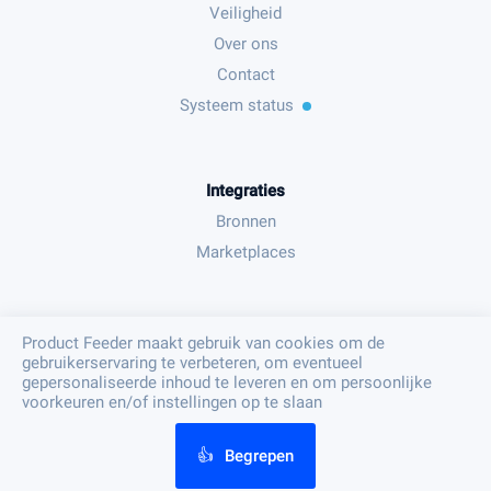
Veiligheid
Over ons
Contact
Systeem status
Integraties
Bronnen
Marketplaces
Juridisch
Product Feeder maakt gebruik van cookies om de
gebruikerservaring te verbeteren, om eventueel
Algemene voorwaarden
gepersonaliseerde inhoud te leveren en om persoonlijke
Privacy beleid
voorkeuren en/of instellingen op te slaan
👍
Begrepen
© Product Feeder B.V. 2023 - PFF002