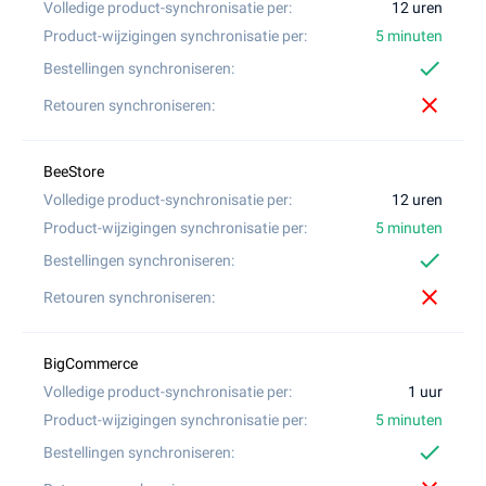
12 uren
5 minuten
check
close
12 uren
5 minuten
check
close
1 uur
5 minuten
check