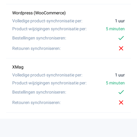
1 uur
5 minuten
check
close
1 uur
5 minuten
check
close