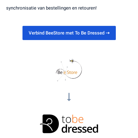
synchronisatie van bestellingen en retouren!
Verbind BeeStore met To Be Dressed
⇢
arrow_right_alt