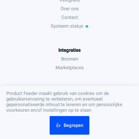
Veiligheid
Over ons
Contact
Systeem status
Integraties
Bronnen
Marketplaces
Juridisch
Product Feeder maakt gebruik van cookies om de
gebruikerservaring te verbeteren, om eventueel
Algemene voorwaarden
gepersonaliseerde inhoud te leveren en om persoonlijke
Privacy beleid
voorkeuren en/of instellingen op te slaan
👍
Begrepen
© Product Feeder B.V. 2023 - PFF003