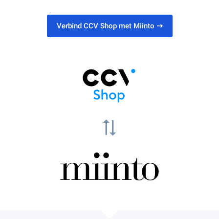
Verbind CCV Shop met Miinto
⇢
sync_alt