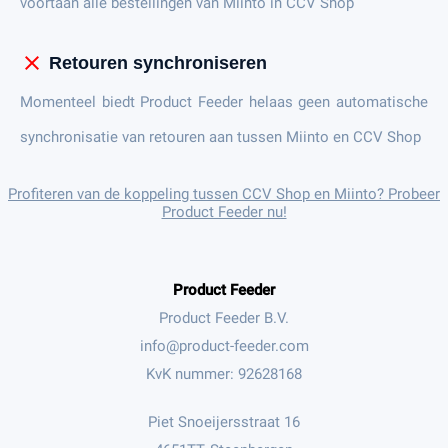
voortaan alle bestellingen van Miinto in CCV Shop
close
Retouren synchroniseren
Momenteel biedt Product Feeder helaas geen automatische
synchronisatie van retouren aan tussen Miinto en CCV Shop
Profiteren van de koppeling tussen CCV Shop en Miinto? Probeer
Product Feeder nu!
Product Feeder
Product Feeder B.V.
KvK nummer: 92628168
Piet Snoeijersstraat 16