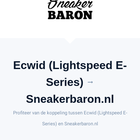
Ecwid (Lightspeed E-
Series)
arrow_right_alt
Sneakerbaron.nl
Profiteer van de koppeling tussen Ecwid (Lightspeed E-
Series) en Sneakerbaron.nl