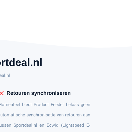
tdeal.nl
eal.nl
lose
Retouren synchroniseren
Momenteel biedt Product Feeder helaas geen
utomatische synchronisatie van retouren aan
ussen Sportdeal.nl en Ecwid (Lightspeed E-