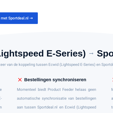
 met Sportdeal.nl
⇢
Lightspeed E-Series)
Spor
arrow_right_alt
teer van de koppeling tussen Ecwid (Lightspeed E-Series) en Sportd
close
c
Bestellingen synchroniseren
e
Momenteel biedt Product Feeder helaas geen
-
automatische synchronisatie van bestellingen
a
en
aan tussen Sportdeal.nl en Ecwid (Lightspeed
t