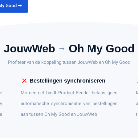
 My Good
⇢
JouwWeb
Oh My Good
arrow_right_alt
Profiteer van de koppeling tussen JouwWeb en Oh My Good
close
c
Bestellingen synchroniseren
e
Momenteel biedt Product Feeder helaas geen
y
automatische synchronisatie van bestellingen
a
ce
aan tussen Oh My Good en JouwWeb