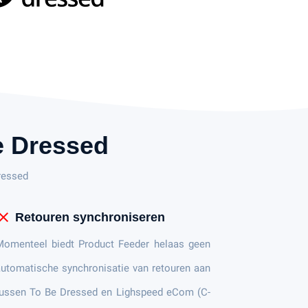
 Dressed
ressed
lose
Retouren synchroniseren
Momenteel biedt Product Feeder helaas geen
utomatische synchronisatie van retouren aan
tussen To Be Dressed en Lighspeed eCom (C-