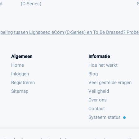
d
(C-Series)
S
ppeling tussen Lighspeed eCom (C-Series) en To Be Dressed? Probe
Algemeen
Informatie
Home
Hoe het werkt
Inloggen
Blog
Registreren
Veel gestelde vragen
Sitemap
Veiligheid
Over ons
Contact
Systeem status