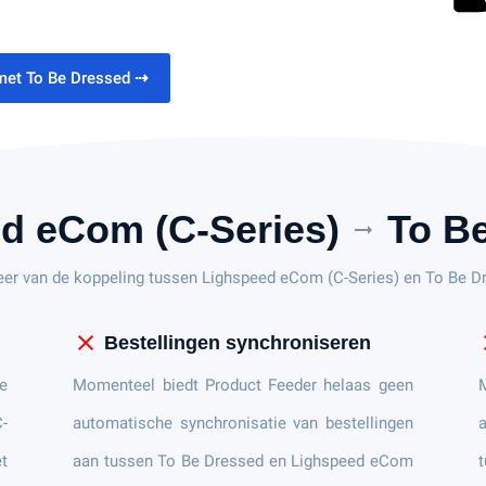
met To Be Dressed
⇢
d eCom (C-Series)
To Be
arrow_right_alt
teer van de koppeling tussen Lighspeed eCom (C-Series) en To Be D
close
c
Bestellingen synchroniseren
e
Momenteel biedt Product Feeder helaas geen
-
automatische synchronisatie van bestellingen
a
t
aan tussen To Be Dressed en Lighspeed eCom