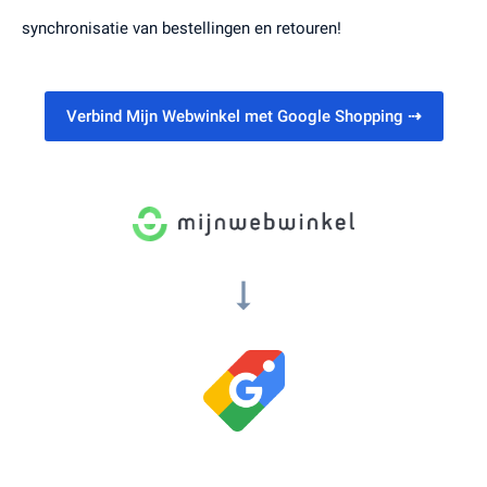
synchronisatie van bestellingen en retouren!
Verbind Mijn Webwinkel met Google Shopping
⇢
arrow_right_alt