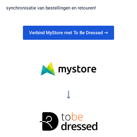
synchronisatie van bestellingen en retouren!
Verbind MyStore met To Be Dressed
⇢
arrow_right_alt