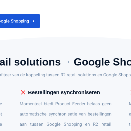
Google Shopping
⇢
ail solutions
Google Sh
arrow_right_alt
ofiteer van de koppeling tussen R2 retail solutions en Google Shopp
close
c
Bestellingen synchroniseren
e
Momenteel biedt Product Feeder helaas geen
et
automatische synchronisatie van bestellingen
a
e
aan tussen Google Shopping en R2 retail
t