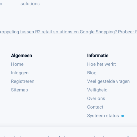
n
solutions
 koppeling tussen R2 retail solutions en Google Shopping? Probeer 
Algemeen
Informatie
Home
Hoe het werkt
Inloggen
Blog
Registreren
Veel gestelde vragen
Sitemap
Veiligheid
Over ons
Contact
Systeem status