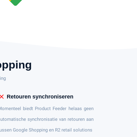
opping
ing
lose
Retouren synchroniseren
Momenteel biedt Product Feeder helaas geen
utomatische synchronisatie van retouren aan
ussen Google Shopping en R2 retail solutions