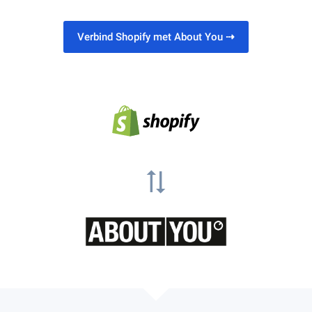
Verbind Shopify met About You
⇢
sync_alt