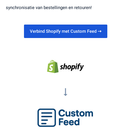
synchronisatie van bestellingen en retouren!
Verbind Shopify met Custom Feed
⇢
arrow_right_alt