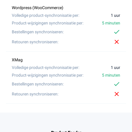
1 uur
5 minuten
check
close
1 uur
5 minuten
check
close