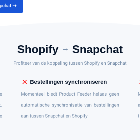
apchat
⇢
Shopify
Snapchat
arrow_right_alt
Profiteer van de koppeling tussen Shopify en Snapchat
close
c
Bestellingen synchroniseren
e
Momenteel biedt Product Feeder helaas geen
t.
automatische synchronisatie van bestellingen
a
e
aan tussen Snapchat en Shopify
t