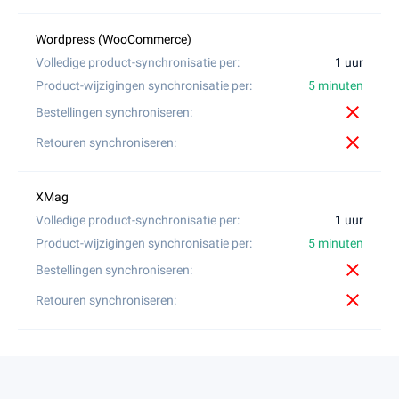
1 uur
5 minuten
close
close
1 uur
5 minuten
close
close