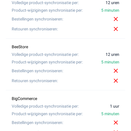
12 uren
5 minuten
close
close
12 uren
5 minuten
close
close
1 uur
5 minuten
close